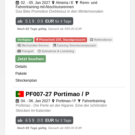
02. - 05. Jan 2027
Almeria / E
Renn- und
Fahrertraining mit Abschlussrennen
Das Bike Promotion Drehkreuz in den Wintermonaten
ab
519.00
EUR
für 4 Tage
Noch 62 Tage gültig
, Danach ab 559.00 EUR
Verfügbar
Phonelimit 105, Standgeräusch
Reifendienst
Mechaniker-Service
Catering Streckenrestaurant
Fotograf
Zeitnahme & Livetiming
Jetzt buchen
Details
Pakete
Streckenplan
PF007-27 Portimao / P
04. - 06. Jan 2027
Portimao / P
Fahrertraining
Portimao - Die Perle an der Algarve. Eine der schönsten
Strecken im Kalender
ab
659.00
EUR
für 3 Tage
Noch 65 Tage gültig
, Danach ab 689.00 EUR