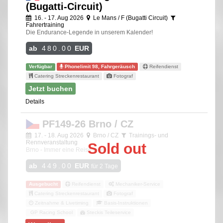
(Bugatti-Circuit)
16. - 17. Aug 2026
Le Mans / F (Bugatti Circuit)
Fahrertraining
Die Endurance-Legende in unserem Kalender!
ab
480.00
EUR
Verfügbar
Phonelimit 98, Fahrgeräusch
Reifendienst
Catering Streckenrestaurant
Fotograf
Jetzt buchen
Details
PF149-26 Brno / CZ
17. - 18. Aug 2026
Brno / CZ
Trainings- und
Rennveranstaltung
Sold out
Brno - Immer eine Reise wert!
ab
449.00
EUR
für 2 Tage
Ausgebucht
Reifendienst
Mechaniker-Service
Catering Streckenrestaurant
Fotograf
Zeitnahme & Livetiming
Basis-Instruktionen
GP Racing School
Steckis Teileservice