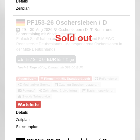
Details
Zeitplan
PF153-26 Oschersleben / D
29. - 30. Aug 2026
Oschersleben / D
Renn- und
Fahrertraining mit Abschlussrennen
Sold out
Einfach Spaß haben auf der Superbike WM und FIM EWC
Rennstrecke Deutschlands - Motorsportarena Oschersleben in
der Mitte Deutschlands
ab
579.00
EUR
für 2 Tage
Noch 6 Tage gültig
, Danach ab 599.00 EUR
Ausgebucht
Phonelimit 98, Standgeräusch
Reifendienst
Mechaniker-Service
Catering Streckenrestaurant
Fotograf
Zeitnahme & Livetiming
Basis-Instruktionen
Steckis Teileservice
Warteliste
Details
Zeitplan
Streckenplan