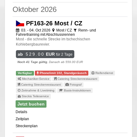
Oktober 2026
PF163-26 Most / CZ
03. - 04. Oct 2026
Most / CZ
Renn- und
Fahrertraining mit Abschlussrennen
Most - die schnelle Strecke im tschechischen
Kohlebergbaurevier.
ab
529.00
EUR
für 2 Tage
Noch 41 Tage gültig
, Danach ab 559.00 EUR
Verfügbar
Phonelimit 102, Standgeräusch
Reifendienst
Mechaniker-Service
Catering Streckenrestaurant
Catering Streckenrestaurant
Fotograf
Zeitnahme & Livetiming
Basis-Instruktionen
Steckis Teileservice
Jetzt buchen
Details
Zeitplan
Streckenplan