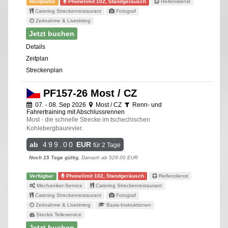
Restplätze
Phonelimit 102, Standgeräusch
Reifendienst
Catering Streckenrestaurant
Fotograf
Zeitnahme & Livetiming
Jetzt buchen
Details
Zeitplan
Streckenplan
PF157-26 Most / CZ
07. - 08. Sep 2026
Most / CZ
Renn- und
Fahrertraining mit Abschlussrennen
Most - die schnelle Strecke im tschechischen
Kohlebergbaurevier.
ab
499.00
EUR
für 2 Tage
Noch 15 Tage gültig
, Danach ab 529.00 EUR
Verfügbar
Phonelimit 102, Standgeräusch
Reifendienst
Mechaniker-Service
Catering Streckenrestaurant
Catering Streckenrestaurant
Fotograf
Zeitnahme & Livetiming
Basis-Instruktionen
Steckis Teileservice
Jetzt buchen