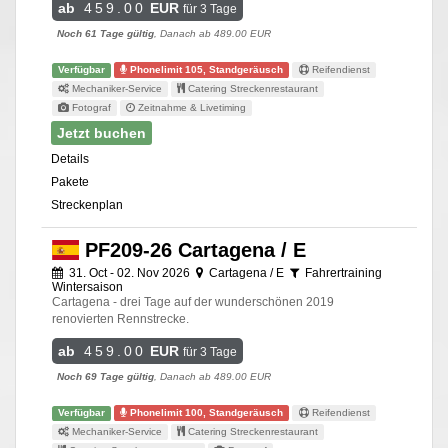
ab
459.00
EUR
für 3 Tage
Noch 61 Tage gültig
, Danach ab 489.00 EUR
Verfügbar
Phonelimit 105, Standgeräusch
Reifendienst
Mechaniker-Service
Catering Streckenrestaurant
Fotograf
Zeitnahme & Livetiming
Jetzt buchen
Details
Pakete
Streckenplan
PF209-26 Cartagena / E
31. Oct - 02. Nov 2026
Cartagena / E
Fahrertraining
Wintersaison
Cartagena - drei Tage auf der wunderschönen 2019
renovierten Rennstrecke.
ab
459.00
EUR
für 3 Tage
Noch 69 Tage gültig
, Danach ab 489.00 EUR
Verfügbar
Phonelimit 100, Standgeräusch
Reifendienst
Mechaniker-Service
Catering Streckenrestaurant