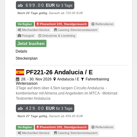
ab
699.00
EUR
für 3 Tage
Noch 20 Tage gültig
, Danach ab 729.00 EUR
Verfügbar
Phonelimit 105, Standgeräusch
Reifendienst
Mechaniker-Service
Catering Streckenrestaurant
Fotograf
Zeitnahme & Livetiming
Jetzt buchen
Details
Streckenplan
PF221-26 Andalucia / E
28. - 30. Nov 2026
Andalucia / E
Fahrertraining
Wintersaison
3Tage auf dem über 4,5km langen Circuito Andalucia. -
kombinierbar mit Almeria und Angeboten im MTCA - Motorrad
Testcenter Andalucia
ab
429.00
EUR
für 3 Tage
Noch 27 Tage gültig
, Danach ab 459.00 EUR
Verfügbar
Phonelimit 105, Standgeräusch
Reifendienst
Mechaniker-Service
Catering Streckenrestaurant