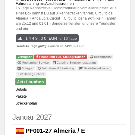
Fahrertraining mit Abschlussrennen
15 Tage Rennstrecke!!! Motorradurlaub vom allerfeinsten. Aus
einer Box kannst Du auf 3 Rennstrecken fahren. Circuito de
Almeria + Andalucia Circuit = Circuito Iberia 9km (kein Fahren
am 25.12 und 01.01.) Sonderzeitfenster für unsere Youngster
und ein
ab
1449.00
EUR
für 16 Tage
Noch 49 Tage gültig
, Danach ab 1499.00 EUR
Verfügbar
Phonelimit 105, Standgeräusch
Reifendienst
Mechaniker-Service
Catering Streckenrestaurant
Fotograf
Zeitnahme & Livetiming
Basis-Instruktionen
GP Racing School
Jetzt buchen
Details
Pakete
Streckenplan
Januar 2027
PF001-27 Almeria / E