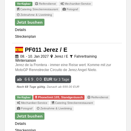
Verfügbar
Reifendienst
Mechaniker-Service
Catering Streckenrestaurant
Fotograf
Zeitnahme & Livetiming
Jetzt buchen
Details
Streckenplan
PF011 Jerez / E
08. - 10. Jan 2027
Jerez / E
Fahrertraining
Wintersaison
Jerez de la Frontera - immer eine Reise wert. Komme mit zur
MotoGP Rennstrecke Circuito de Jerez Angel Nieto.
ab
669.00
EUR
für 3 Tage
Noch 68 Tage gültig
, Danach ab 699.00 EUR
Verfügbar
Phonelimit 105, Standgeräusch
Reifendienst
Mechaniker-Service
Catering Streckenrestaurant
Fotograf
Zeitnahme & Livetiming
Jetzt buchen
Details
Streckenplan