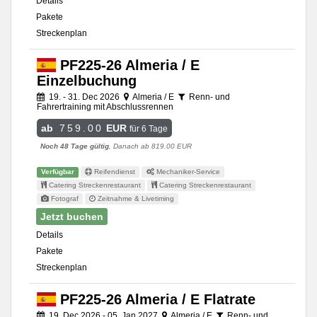
Details
Pakete
Streckenplan
PF225-26 Almeria / E
Einzelbuchung
19. - 31. Dec 2026
Almeria / E
Renn- und
Fahrertraining mit Abschlussrennen
ab
759.00
EUR
für 6 Tage
Noch 48 Tage gültig
, Danach ab 819.00 EUR
Verfügbar
Reifendienst
Mechaniker-Service
Catering Streckenrestaurant
Catering Streckenrestaurant
Fotograf
Zeitnahme & Livetiming
Jetzt buchen
Details
Pakete
Streckenplan
PF225-26 Almeria / E Flatrate
19. Dec 2026 - 05. Jan 2027
Almeria / E
Renn- und