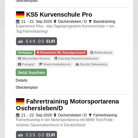
Streckenplan
KS5 Kurvenschule Pro
21. - 22. Sep 2026
Oschersleben / D
Basistraining
Experience Plus - das Tagesprogramm Kurvenschule + ein
Tag Fahrertraining!
ab
649.00
EUR
Verfügbar
Phonelimit 98, Standgeräusch
Reifendienst
Mechaniker-Service
Catering Streckenrestaurant
Fotograf
Basis-Instruktionen
Steckis Teileservice
Jetzt buchen
Details
Streckenplan
Fahrertraining Motorsportarena
Oschersleben/D
21. - 22. Sep 2026
Oschersleben / D
Fahrertraining
Fahrertraining in der Motorsportarena mit BMW Test-Flotte -
schöner Saisonabschluss in Deutschland
ab
539.00
EUR