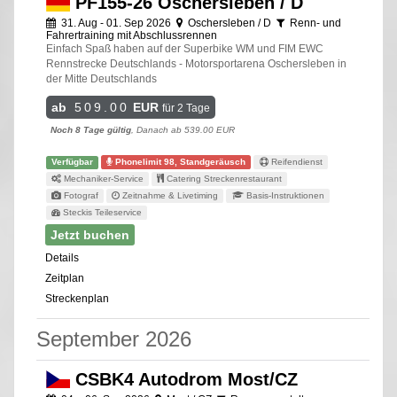
PF155-26 Oschersleben / D
31. Aug - 01. Sep 2026
Oschersleben / D
Renn- und
Fahrertraining mit Abschlussrennen
Einfach Spaß haben auf der Superbike WM und FIM EWC
Rennstrecke Deutschlands - Motorsportarena Oschersleben in
der Mitte Deutschlands
ab
509.00
EUR
für 2 Tage
Noch 8 Tage gültig
, Danach ab 539.00 EUR
Verfügbar
Phonelimit 98, Standgeräusch
Reifendienst
Mechaniker-Service
Catering Streckenrestaurant
Fotograf
Zeitnahme & Livetiming
Basis-Instruktionen
Steckis Teileservice
Jetzt buchen
Details
Zeitplan
Streckenplan
September 2026
CSBK4 Autodrom Most/CZ