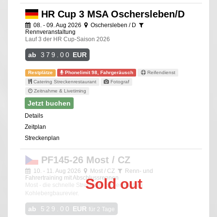
HR Cup 3 MSA Oschersleben/D
08. - 09. Aug 2026
Oschersleben / D
Rennveranstaltung
Lauf 3 der HR Cup-Saison 2026
ab
379.00
EUR
Restplätze
Phonelimit 98, Fahrgeräusch
Reifendienst
Catering Streckenrestaurant
Fotograf
Zeitnahme & Livetiming
Jetzt buchen
Details
Zeitplan
Streckenplan
PF145-26 Most / CZ
10. - 11. Aug 2026
Most / CZ
Renn- und
Fahrertraining mit Abschlussrennen
Sold out
Most - die schnelle Strecke im tschechischen
Kohlebergbaurevier.
ab
529.00
EUR
für 2 Tage