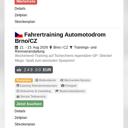
Warteliste
Details
Zeitplan
Streckenplan
Fahrertraining Automotodrom
Brno/CZ
21. - 23. Aug 2026
Brno / CZ
Trainings- und
Rennveranstaltung
Wochenend-Training auf Tschechiens legendärer GP- Strecke!
Mega- Spaß zum absoluten Sparpreis!
ab
249.00
EUR
Restplätze
Reifendienst
Mechaniker-Service
Catering Streckenrestaurant
Fotograf
Zeitnahme & Livetiming
Basis-Instruktionen
Steckis Teileservice
Jetzt buchen
Details
Zeitplan
Streckenplan