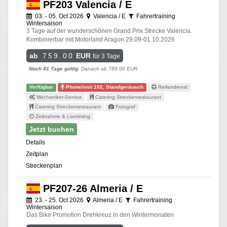
PF203 Valencia / E
03. - 05. Oct 2026
Valencia / E
Fahrertraining
Wintersaison
3 Tage auf der wunderschönen Grand Prix Strecke Valencia.
Kombinierbar mit Motorland Aragon 29.09-01.10.2026
ab
759.00
EUR
für 3 Tage
Noch 41 Tage gültig
, Danach ab 789.00 EUR
Verfügbar
Phonelimit 102, Standgeräusch
Reifendienst
Mechaniker-Service
Catering Streckenrestaurant
Catering Streckenrestaurant
Fotograf
Zeitnahme & Livetiming
Jetzt buchen
Details
Zeitplan
Streckenplan
PF207-26 Almeria / E
23. - 25. Oct 2026
Almeria / E
Fahrertraining
Wintersaison
Das Bike Promotion Drehkreuz in den Wintermonaten