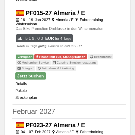
PF015-27 Almeria / E
16. - 19. Jan 2027
Almeria / E
Fahrertraining
Wintersaison
Das Bike Promotion Drehkreuz in den Wintermonaten
ab
519.00
EUR
für 4 Tage
Noch 76 Tage gültig
, Danach ab 559.00 EUR
Verfügbar
Phonelimit 105, Standgeräusch
Reifendienst
Mechaniker-Service
Catering Streckenrestaurant
Fotograf
Zeitnahme & Livetiming
Jetzt buchen
Details
Pakete
Streckenplan
Februar 2027
PF023-27 Almeria / E
04. - 07. Feb 2027
Almeria / E
Fahrertraining