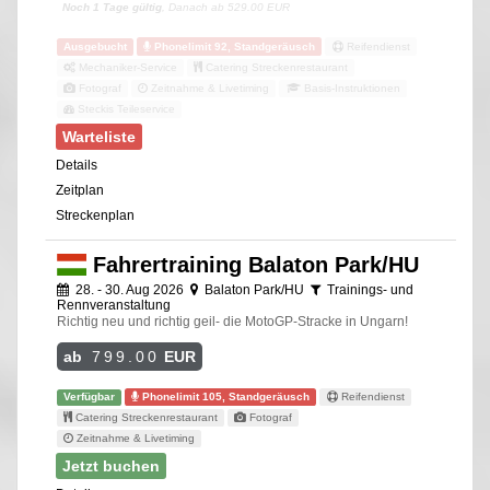
Noch 1 Tage gültig
, Danach ab 529.00 EUR
Ausgebucht
Phonelimit 92, Standgeräusch
Reifendienst
Mechaniker-Service
Catering Streckenrestaurant
Fotograf
Zeitnahme & Livetiming
Basis-Instruktionen
Steckis Teileservice
Warteliste
Details
Zeitplan
Streckenplan
Fahrertraining Balaton Park/HU
28. - 30. Aug 2026
Balaton Park/HU
Trainings- und
Rennveranstaltung
Richtig neu und richtig geil- die MotoGP-Stracke in Ungarn!
ab
799.00
EUR
Verfügbar
Phonelimit 105, Standgeräusch
Reifendienst
Catering Streckenrestaurant
Fotograf
Zeitnahme & Livetiming
Jetzt buchen