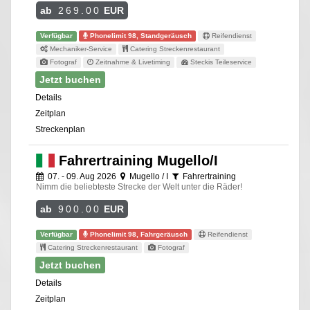
ab
269.00
EUR
Verfügbar
Phonelimit 98, Standgeräusch
Reifendienst
Mechaniker-Service
Catering Streckenrestaurant
Fotograf
Zeitnahme & Livetiming
Steckis Teileservice
Jetzt buchen
Details
Zeitplan
Streckenplan
Fahrertraining Mugello/I
07. - 09. Aug 2026
Mugello / I
Fahrertraining
Nimm die beliebteste Strecke der Welt unter die Räder!
ab
900.00
EUR
Verfügbar
Phonelimit 98, Fahrgeräusch
Reifendienst
Catering Streckenrestaurant
Fotograf
Jetzt buchen
Details
Zeitplan