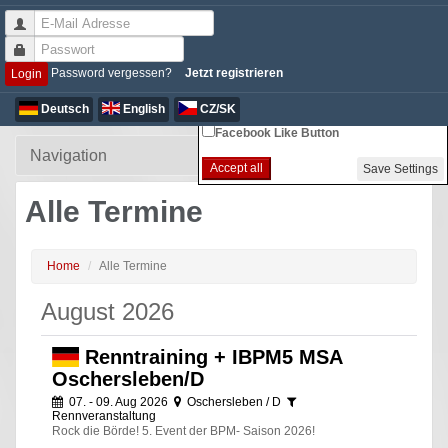
Non-essential Cookie Settings
Password vergessen?
Jetzt registrieren
Login
Google Analytics
Deutsch
English
CZ/SK
Facebook Like Button
Accept all
Save Settings
Alle Termine
Home
Alle Termine
August 2026
Renntraining + IBPM5 MSA
Oschersleben/D
07. - 09. Aug 2026
Oschersleben / D
Rennveranstaltung
Rock die Börde! 5. Event der BPM- Saison 2026!