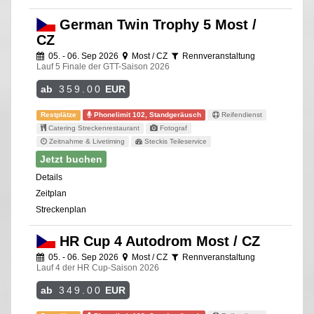
German Twin Trophy 5 Most /
CZ
05. - 06. Sep 2026
Most / CZ
Rennveranstaltung
Lauf 5 Finale der GTT-Saison 2026
ab
359.00
EUR
Restplätze
Phonelimit 102, Standgeräusch
Reifendienst
Catering Streckenrestaurant
Fotograf
Zeitnahme & Livetiming
Steckis Teileservice
Jetzt buchen
Details
Zeitplan
Streckenplan
HR Cup 4 Autodrom Most / CZ
05. - 06. Sep 2026
Most / CZ
Rennveranstaltung
Lauf 4 der HR Cup-Saison 2026
ab
349.00
EUR