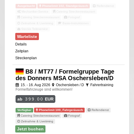
Ausgebucht
Phonelimit 102, Standgeräusch
Reifendienst
Mechaniker-Service
Catering Streckenrestaurant
Catering Streckenrestaurant
Fotograf
Zeitnahme & Livetiming
Basis-Instruktionen
Steckis Teileservice
Warteliste
Details
Zeitplan
Streckenplan
B8 / MT77 / Formelgruppe Tage
des Donners MSA Oschersleben/D
15. - 16. Aug 2026
Oschersleben / D
Fahrertraining
Formelfahrzeuge sind willkommen!
ab
399.00
EUR
Verfügbar
Phonelimit 100, Fahrgeräusch
Reifendienst
Catering Streckenrestaurant
Fotograf
Zeitnahme & Livetiming
Jetzt buchen