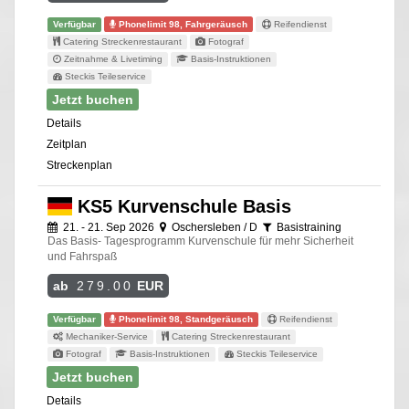
Verfügbar
Phonelimit 98, Fahrgeräusch
Reifendienst
Catering Streckenrestaurant
Fotograf
Zeitnahme & Livetiming
Basis-Instruktionen
Steckis Teileservice
Jetzt buchen
Details
Zeitplan
Streckenplan
KS5 Kurvenschule Basis
21. - 21. Sep 2026
Oschersleben / D
Basistraining
Das Basis- Tagesprogramm Kurvenschule für mehr Sicherheit
und Fahrspaß
ab
279.00
EUR
Verfügbar
Phonelimit 98, Standgeräusch
Reifendienst
Mechaniker-Service
Catering Streckenrestaurant
Fotograf
Basis-Instruktionen
Steckis Teileservice
Jetzt buchen
Details