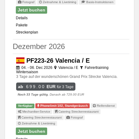
Fotograf
Zeitnahme & Livetiming
Basis-Instruktionen
Jetzt buchen
Details
Pakete
Streckenplan
Dezember 2026
PF223-26 Valencia / E
04. - 06. Dec 2026
Valencia / E
Fahrertraining
Wintersaison
3 Tage auf der wunderschönen Grand Prix Strecke Valencia.
ab
699.00
EUR
für 3 Tage
Noch 33 Tage gültig
, Danach ab 729.00 EUR
Verfügbar
Phonelimit 102, Standgeräusch
Reifendienst
Mechaniker-Service
Catering Streckenrestaurant
Catering Streckenrestaurant
Fotograf
Zeitnahme & Livetiming
Jetzt buchen