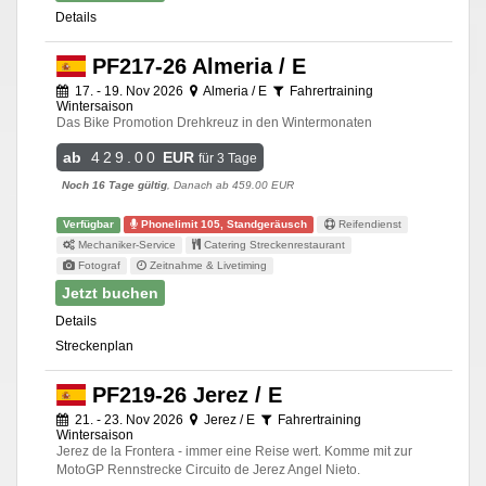
Details
PF217-26 Almeria / E
17. - 19. Nov 2026
Almeria / E
Fahrertraining
Wintersaison
Das Bike Promotion Drehkreuz in den Wintermonaten
ab
429.00
EUR
für 3 Tage
Noch 16 Tage gültig
, Danach ab 459.00 EUR
Verfügbar
Phonelimit 105, Standgeräusch
Reifendienst
Mechaniker-Service
Catering Streckenrestaurant
Fotograf
Zeitnahme & Livetiming
Jetzt buchen
Details
Streckenplan
PF219-26 Jerez / E
21. - 23. Nov 2026
Jerez / E
Fahrertraining
Wintersaison
Jerez de la Frontera - immer eine Reise wert. Komme mit zur
MotoGP Rennstrecke Circuito de Jerez Angel Nieto.