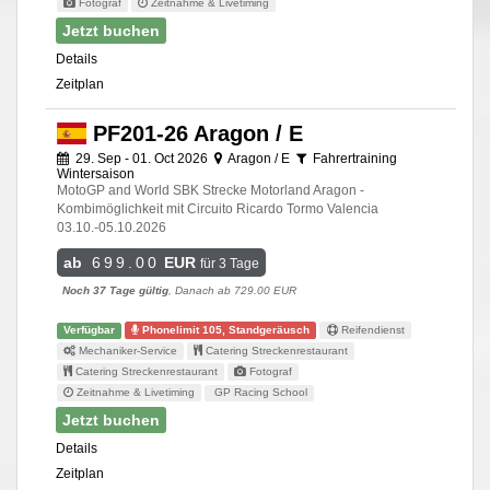
Fotograf
Zeitnahme & Livetiming
Jetzt buchen
Details
Zeitplan
PF201-26 Aragon / E
29. Sep - 01. Oct 2026
Aragon / E
Fahrertraining
Wintersaison
MotoGP and World SBK Strecke Motorland Aragon -
Kombimöglichkeit mit Circuito Ricardo Tormo Valencia
03.10.-05.10.2026
ab
699.00
EUR
für 3 Tage
Noch 37 Tage gültig
, Danach ab 729.00 EUR
Verfügbar
Phonelimit 105, Standgeräusch
Reifendienst
Mechaniker-Service
Catering Streckenrestaurant
Catering Streckenrestaurant
Fotograf
Zeitnahme & Livetiming
GP Racing School
Jetzt buchen
Details
Zeitplan