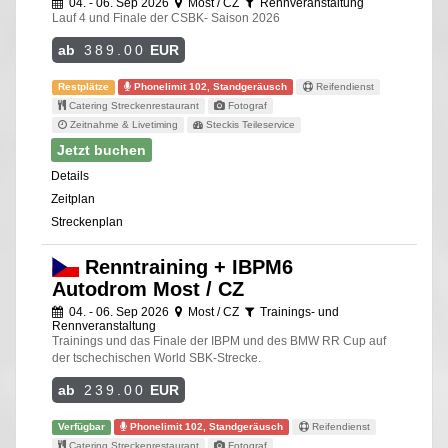
04. - 06. Sep 2026
Most / CZ
Rennveranstaltung
Lauf 4 und Finale der CSBK- Saison 2026
ab
389.00
EUR
Restplätze
Phonelimit 102, Standgeräusch
Reifendienst
Catering Streckenrestaurant
Fotograf
Zeitnahme & Livetiming
Steckis Teileservice
Jetzt buchen
Details
Zeitplan
Streckenplan
Renntraining + IBPM6
Autodrom Most / CZ
04. - 06. Sep 2026
Most / CZ
Trainings- und
Rennveranstaltung
Trainings und das Finale der IBPM und des BMW RR Cup auf
der tschechischen World SBK-Strecke.
ab
239.00
EUR
Verfügbar
Phonelimit 102, Standgeräusch
Reifendienst
Catering Streckenrestaurant
Fotograf