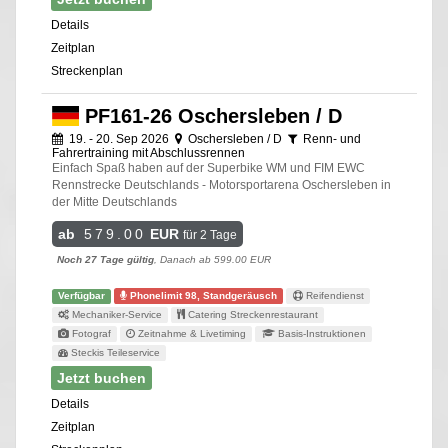
Details
Zeitplan
Streckenplan
PF161-26 Oschersleben / D
19. - 20. Sep 2026
Oschersleben / D
Renn- und
Fahrertraining mit Abschlussrennen
Einfach Spaß haben auf der Superbike WM und FIM EWC
Rennstrecke Deutschlands - Motorsportarena Oschersleben in
der Mitte Deutschlands
ab
579.00
EUR
für 2 Tage
Noch 27 Tage gültig
, Danach ab 599.00 EUR
Verfügbar
Phonelimit 98, Standgeräusch
Reifendienst
Mechaniker-Service
Catering Streckenrestaurant
Fotograf
Zeitnahme & Livetiming
Basis-Instruktionen
Steckis Teileservice
Jetzt buchen
Details
Zeitplan