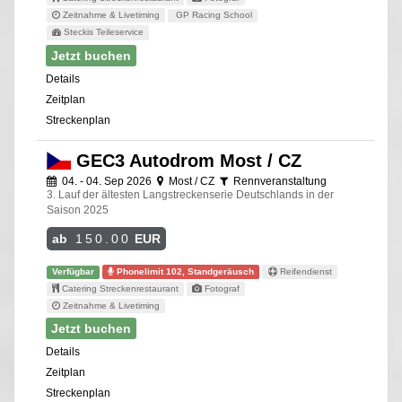
Zeitnahme & Livetiming
GP Racing School
Steckis Teileservice
Jetzt buchen
Details
Zeitplan
Streckenplan
GEC3 Autodrom Most / CZ
04. - 04. Sep 2026
Most / CZ
Rennveranstaltung
3. Lauf der ältesten Langstreckenserie Deutschlands in der
Saison 2025
ab
150.00
EUR
Verfügbar
Phonelimit 102, Standgeräusch
Reifendienst
Catering Streckenrestaurant
Fotograf
Zeitnahme & Livetiming
Jetzt buchen
Details
Zeitplan
Streckenplan