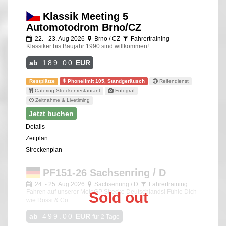
Klassik Meeting 5
Automotodrom Brno/CZ
22. - 23. Aug 2026
Brno / CZ
Fahrertraining
Klassiker bis Baujahr 1990 sind willkommen!
ab
189.00
EUR
Restplätze
Phonelimit 105, Standgeräusch
Reifendienst
Catering Streckenrestaurant
Fotograf
Zeitnahme & Livetiming
Jetzt buchen
Details
Zeitplan
Streckenplan
PF151-26 Sachsenring / D
24. - 25. Aug 2026
Sachsenring / D
Fahrertraining
Fahren auf unserer MotoGP Strecke Deutschlands! Fühle Dich
Sold out
wie Rossi & Co.
ab
499.00
EUR
für 2 Tage