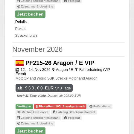
Catering Streckenrestaurant
Fotograf
Zeitnahme & Livetiming
Jetzt buchen
Details
Pakete
Streckenplan
November 2026
PF215-26 Aragon / E VIP
12. - 14. Nov 2026
Aragon / E
Fahrertraining (VIP
Event)
MotoGP and World SBK Strecke Motorland Aragon
ab
969.00
EUR
für 3 Tage
Noch 11 Tage gültig
, Danach ab 999.00 EUR
Verfügbar
Phonelimit 105, Standgeräusch
Reifendienst
Mechaniker-Service
Catering Streckenrestaurant
Catering Streckenrestaurant
Fotograf
Zeitnahme & Livetiming
Jetzt buchen