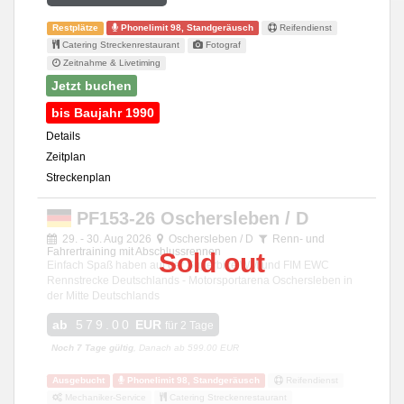
Restplätze
Phonelimit 98, Standgeräusch
Reifendienst
Catering Streckenrestaurant
Fotograf
Zeitnahme & Livetiming
Jetzt buchen
bis Baujahr 1990
Details
Zeitplan
Streckenplan
PF153-26 Oschersleben / D
29. - 30. Aug 2026
Oschersleben / D
Renn- und
Fahrertraining mit Abschlussrennen
Sold out
Einfach Spaß haben auf der Superbike WM und FIM EWC
Rennstrecke Deutschlands - Motorsportarena Oschersleben in
der Mitte Deutschlands
ab
579.00
EUR
für 2 Tage
Noch 7 Tage gültig
, Danach ab 599.00 EUR
Ausgebucht
Phonelimit 98, Standgeräusch
Reifendienst
Mechaniker-Service
Catering Streckenrestaurant