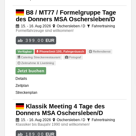
B8 / MT77 / Formelgruppe Tage
des Donners MSA Oschersleben/D
15. - 16. Aug 2026
Oschersleben / D
Fahrertraining
Formelfahrzeuge sind willkommen!
ab
399.00
EUR
Verfügbar
Phonelimit 100, Fahrgeräusch
Reifendienst
Catering Streckenrestaurant
Fotograf
Zeitnahme & Livetiming
Jetzt buchen
Details
Zeitplan
Streckenplan
Klassik Meeting 4 Tage des
Donners MSA Oschersleben/D
15. - 16. Aug 2026
Oschersleben / D
Fahrertraining
Klassiker bis Baujahr 1990 sind willkommen!
ab
189.00
EUR