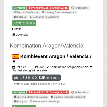
Verfügbar
Phonelimit 105, Standgeräusch
Reifendienst
Mechaniker-Service
Catering Streckenrestaurant
Fotograf
Zeitnahme & Livetiming
Jetzt buchen
Details
Streckenplan
Kombination Aragon/Valencia
Kombievent Aragon / Valencia /
E
29. Sep - 05. Oct 2026
Kombination Aragon/Valencia
Fahrertraining Wintersaison
ab
1389.00
EUR
für 6 Tage
Noch 38 Tage gültig
, Danach ab 1449.00 EUR
Verfügbar
Phonelimit 102, Standgeräusch
Reifendienst
Catering Streckenrestaurant
Catering Streckenrestaurant
Fotograf
Zeitnahme & Livetiming