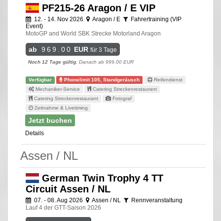
PF215-26 Aragon / E VIP
12. - 14. Nov 2026
Aragon / E
Fahrertraining (VIP
Event)
MotoGP and World SBK Strecke Motorland Aragon
ab
969.00
EUR
für 3 Tage
Noch 12 Tage gültig
, Danach ab 999.00 EUR
Verfügbar
Phonelimit 105, Standgeräusch
Reifendienst
Mechaniker-Service
Catering Streckenrestaurant
Catering Streckenrestaurant
Fotograf
Zeitnahme & Livetiming
Jetzt buchen
Details
Assen / NL
German Twin Trophy 4 TT
Circuit Assen / NL
07. - 08. Aug 2026
Assen / NL
Rennveranstaltung
Lauf 4 der GTT-Saison 2026