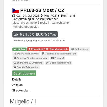
PF163-26 Most / CZ
03. - 04. Oct 2026
Most / CZ
Renn- und
Fahrertraining mit Abschlussrennen
Most - die schnelle Strecke im tschechischen
Kohlebergbaurevier.
ab
529.00
EUR
für 2 Tage
Noch 42 Tage gültig
, Danach ab 559.00 EUR
Verfügbar
Phonelimit 102, Standgeräusch
Reifendienst
Mechaniker-Service
Catering Streckenrestaurant
Catering Streckenrestaurant
Fotograf
Zeitnahme & Livetiming
Basis-Instruktionen
Steckis Teileservice
Jetzt buchen
Details
Zeitplan
Streckenplan
Mugello / I