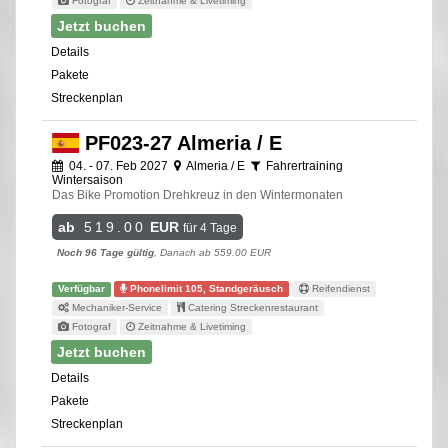
Fotograf
Zeitnahme & Livetiming
Jetzt buchen
Details
Pakete
Streckenplan
PF023-27 Almeria / E
04. - 07. Feb 2027
Almeria / E
Fahrertraining
Wintersaison
Das Bike Promotion Drehkreuz in den Wintermonaten
ab
519.00
EUR
für 4 Tage
Noch 96 Tage gültig
, Danach ab 559.00 EUR
Verfügbar
Phonelimit 105, Standgeräusch
Reifendienst
Mechaniker-Service
Catering Streckenrestaurant
Fotograf
Zeitnahme & Livetiming
Jetzt buchen
Details
Pakete
Streckenplan