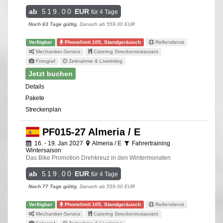
ab
519.00
EUR
für 4 Tage
Noch 63 Tage gültig
, Danach ab 559.00 EUR
Verfügbar
Phonelimit 105, Standgeräusch
Reifendienst
Mechaniker-Service
Catering Streckenrestaurant
Fotograf
Zeitnahme & Livetiming
Jetzt buchen
Details
Pakete
Streckenplan
PF015-27 Almeria / E
16. - 19. Jan 2027
Almeria / E
Fahrertraining
Wintersaison
Das Bike Promotion Drehkreuz in den Wintermonaten
ab
519.00
EUR
für 4 Tage
Noch 77 Tage gültig
, Danach ab 559.00 EUR
Verfügbar
Phonelimit 105, Standgeräusch
Reifendienst
Mechaniker-Service
Catering Streckenrestaurant