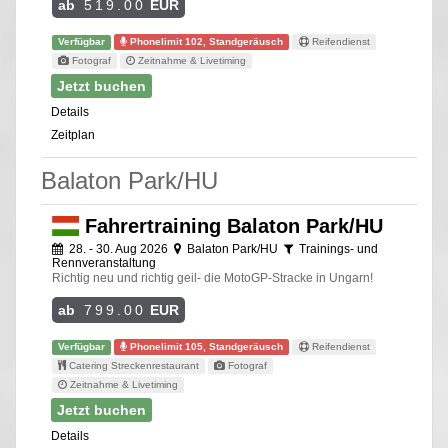
ab
519.00
EUR
Verfügbar
Phonelimit 102, Standgeräusch
Reifendienst
Fotograf
Zeitnahme & Livetiming
Jetzt buchen
Details
Zeitplan
Balaton Park/HU
Fahrertraining Balaton Park/HU
28. - 30. Aug 2026
Balaton Park/HU
Trainings- und
Rennveranstaltung
Richtig neu und richtig geil- die MotoGP-Stracke in Ungarn!
ab
799.00
EUR
Verfügbar
Phonelimit 105, Standgeräusch
Reifendienst
Catering Streckenrestaurant
Fotograf
Zeitnahme & Livetiming
Jetzt buchen
Details