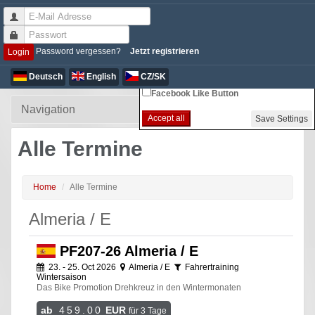
Non-essential Cookie Settings
Password vergessen?
Jetzt registrieren
Login
Google Analytics
Deutsch
English
CZ/SK
Facebook Like Button
Accept all
Save Settings
Alle Termine
Home
Alle Termine
Almeria / E
PF207-26 Almeria / E
23. - 25. Oct 2026
Almeria / E
Fahrertraining
Wintersaison
Das Bike Promotion Drehkreuz in den Wintermonaten
ab
459.00
EUR
für 3 Tage