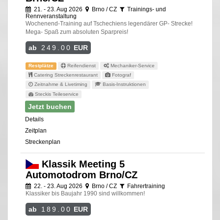
21. - 23. Aug 2026
Brno / CZ
Trainings- und
Rennveranstaltung
Wochenend-Training auf Tschechiens legendärer GP- Strecke!
Mega- Spaß zum absoluten Sparpreis!
ab
249.00
EUR
Restplätze
Reifendienst
Mechaniker-Service
Catering Streckenrestaurant
Fotograf
Zeitnahme & Livetiming
Basis-Instruktionen
Steckis Teileservice
Jetzt buchen
Details
Zeitplan
Streckenplan
Klassik Meeting 5
Automotodrom Brno/CZ
22. - 23. Aug 2026
Brno / CZ
Fahrertraining
Klassiker bis Baujahr 1990 sind willkommen!
ab
189.00
EUR