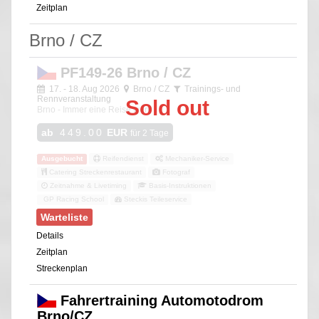
Zeitplan
Brno / CZ
PF149-26 Brno / CZ
17. - 18. Aug 2026
Brno / CZ
Trainings- und
Rennveranstaltung
Sold out
Brno - Immer eine Reise wert!
ab
449.00
EUR
für 2 Tage
Ausgebucht
Reifendienst
Mechaniker-Service
Catering Streckenrestaurant
Fotograf
Zeitnahme & Livetiming
Basis-Instruktionen
GP Racing School
Steckis Teileservice
Warteliste
Details
Zeitplan
Streckenplan
Fahrertraining Automotodrom
Brno/CZ