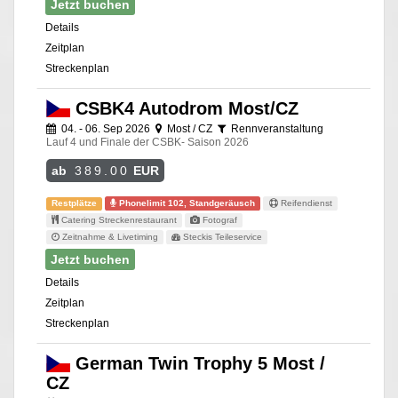
Jetzt buchen
Details
Zeitplan
Streckenplan
CSBK4 Autodrom Most/CZ
04. - 06. Sep 2026
Most / CZ
Rennveranstaltung
Lauf 4 und Finale der CSBK- Saison 2026
ab
389.00
EUR
Restplätze
Phonelimit 102, Standgeräusch
Reifendienst
Catering Streckenrestaurant
Fotograf
Zeitnahme & Livetiming
Steckis Teileservice
Jetzt buchen
Details
Zeitplan
Streckenplan
German Twin Trophy 5 Most /
CZ