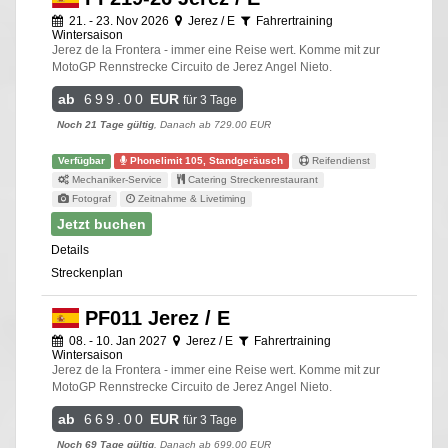
21. - 23. Nov 2026
Jerez / E
Fahrertraining
Wintersaison
Jerez de la Frontera - immer eine Reise wert. Komme mit zur
MotoGP Rennstrecke Circuito de Jerez Angel Nieto.
ab
699.00
EUR
für 3 Tage
Noch 21 Tage gültig
, Danach ab 729.00 EUR
Verfügbar
Phonelimit 105, Standgeräusch
Reifendienst
Mechaniker-Service
Catering Streckenrestaurant
Fotograf
Zeitnahme & Livetiming
Jetzt buchen
Details
Streckenplan
PF011 Jerez / E
08. - 10. Jan 2027
Jerez / E
Fahrertraining
Wintersaison
Jerez de la Frontera - immer eine Reise wert. Komme mit zur
MotoGP Rennstrecke Circuito de Jerez Angel Nieto.
ab
669.00
EUR
für 3 Tage
Noch 69 Tage gültig
, Danach ab 699.00 EUR