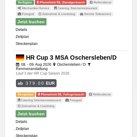
Verfügbar
Phonelimit 98, Standgeräusch
Reifendienst
Mechaniker-Service
Catering Streckenrestaurant
Fotograf
Zeitnahme & Livetiming
Steckis Teileservice
Jetzt buchen
Details
Zeitplan
Streckenplan
HR Cup 3 MSA Oschersleben/D
08. - 09. Aug 2026
Oschersleben / D
Rennveranstaltung
Lauf 3 der HR Cup-Saison 2026
ab
379.00
EUR
Restplätze
Phonelimit 98, Fahrgeräusch
Reifendienst
Catering Streckenrestaurant
Fotograf
Zeitnahme & Livetiming
Jetzt buchen
Details
Zeitplan
Streckenplan