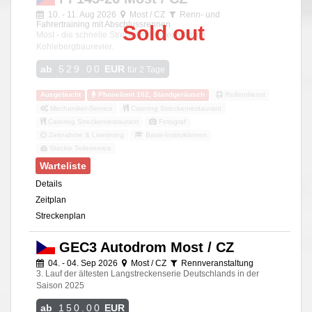
10. - 11. Aug 2026
Most / CZ
Renn- und
Fahrertraining mit Abschlussrennen
Sold out
Most - die schnelle Strecke im tschechischen
Kohlebergbaurevier.
ab
529.00
EUR
für 2 Tage
Ausgebucht
Phonelimit 102, Standgeräusch
Reifendienst
Mechaniker-Service
Catering Streckenrestaurant
Catering Streckenrestaurant
Fotograf
Zeitnahme & Livetiming
Basis-Instruktionen
Steckis Teileservice
Warteliste
Details
Zeitplan
Streckenplan
GEC3 Autodrom Most / CZ
04. - 04. Sep 2026
Most / CZ
Rennveranstaltung
3. Lauf der ältesten Langstreckenserie Deutschlands in der
Saison 2025
ab
150.00
EUR