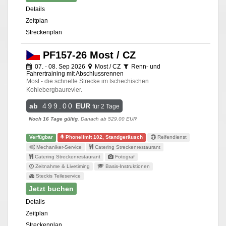
Details
Zeitplan
Streckenplan
PF157-26 Most / CZ
07. - 08. Sep 2026
Most / CZ
Renn- und
Fahrertraining mit Abschlussrennen
Most - die schnelle Strecke im tschechischen
Kohlebergbaurevier.
ab
499.00
EUR
für 2 Tage
Noch 16 Tage gültig
, Danach ab 529.00 EUR
Verfügbar
Phonelimit 102, Standgeräusch
Reifendienst
Mechaniker-Service
Catering Streckenrestaurant
Catering Streckenrestaurant
Fotograf
Zeitnahme & Livetiming
Basis-Instruktionen
Steckis Teileservice
Jetzt buchen
Details
Zeitplan
Streckenplan