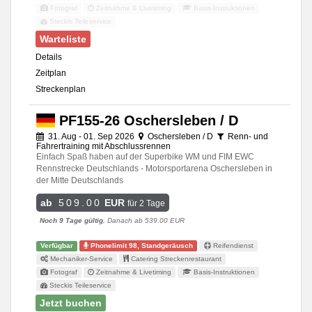
Fotograf
Zeitnahme & Livetiming
Basis-Instruktionen
Steckis Teileservice
Warteliste
Details
Zeitplan
Streckenplan
PF155-26 Oschersleben / D
31. Aug - 01. Sep 2026
Oschersleben / D
Renn- und
Fahrertraining mit Abschlussrennen
Einfach Spaß haben auf der Superbike WM und FIM EWC
Rennstrecke Deutschlands - Motorsportarena Oschersleben in
der Mitte Deutschlands
ab
509.00
EUR
für 2 Tage
Noch 9 Tage gültig
, Danach ab 539.00 EUR
Verfügbar
Phonelimit 98, Standgeräusch
Reifendienst
Mechaniker-Service
Catering Streckenrestaurant
Fotograf
Zeitnahme & Livetiming
Basis-Instruktionen
Steckis Teileservice
Jetzt buchen