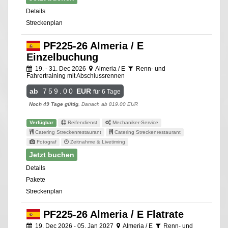
Details
Streckenplan
PF225-26 Almeria / E
Einzelbuchung
19. - 31. Dec 2026
Almeria / E
Renn- und
Fahrertraining mit Abschlussrennen
ab
759.00
EUR
für 6 Tage
Noch 49 Tage gültig
, Danach ab 819.00 EUR
Verfügbar
Reifendienst
Mechaniker-Service
Catering Streckenrestaurant
Catering Streckenrestaurant
Fotograf
Zeitnahme & Livetiming
Jetzt buchen
Details
Pakete
Streckenplan
PF225-26 Almeria / E Flatrate
19. Dec 2026 - 05. Jan 2027
Almeria / E
Renn- und