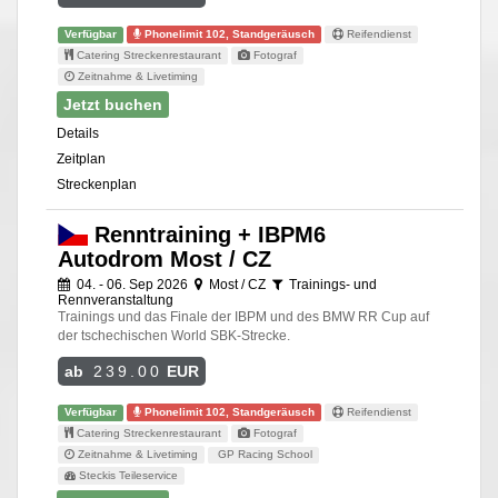
Verfügbar
Phonelimit 102, Standgeräusch
Reifendienst
Catering Streckenrestaurant
Fotograf
Zeitnahme & Livetiming
Jetzt buchen
Details
Zeitplan
Streckenplan
Renntraining + IBPM6
Autodrom Most / CZ
04. - 06. Sep 2026
Most / CZ
Trainings- und
Rennveranstaltung
Trainings und das Finale der IBPM und des BMW RR Cup auf
der tschechischen World SBK-Strecke.
ab
239.00
EUR
Verfügbar
Phonelimit 102, Standgeräusch
Reifendienst
Catering Streckenrestaurant
Fotograf
Zeitnahme & Livetiming
GP Racing School
Steckis Teileservice