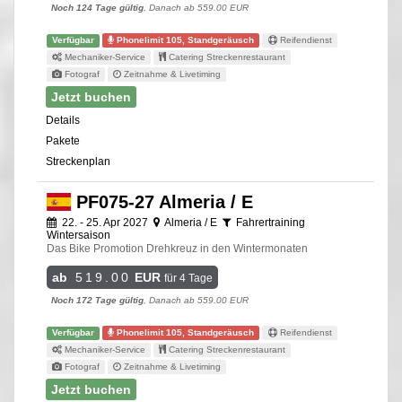
Noch 124 Tage gültig
, Danach ab 559.00 EUR
Verfügbar
Phonelimit 105, Standgeräusch
Reifendienst
Mechaniker-Service
Catering Streckenrestaurant
Fotograf
Zeitnahme & Livetiming
Jetzt buchen
Details
Pakete
Streckenplan
PF075-27 Almeria / E
22. - 25. Apr 2027
Almeria / E
Fahrertraining
Wintersaison
Das Bike Promotion Drehkreuz in den Wintermonaten
ab
519.00
EUR
für 4 Tage
Noch 172 Tage gültig
, Danach ab 559.00 EUR
Verfügbar
Phonelimit 105, Standgeräusch
Reifendienst
Mechaniker-Service
Catering Streckenrestaurant
Fotograf
Zeitnahme & Livetiming
Jetzt buchen