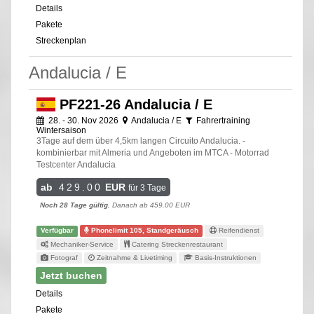
Details
Pakete
Streckenplan
Andalucia / E
PF221-26 Andalucia / E
28. - 30. Nov 2026
Andalucia / E
Fahrertraining
Wintersaison
3Tage auf dem über 4,5km langen Circuito Andalucia. -
kombinierbar mit Almeria und Angeboten im MTCA - Motorrad
Testcenter Andalucia
ab
429.00
EUR
für 3 Tage
Noch 28 Tage gültig
, Danach ab 459.00 EUR
Verfügbar
Phonelimit 105, Standgeräusch
Reifendienst
Mechaniker-Service
Catering Streckenrestaurant
Fotograf
Zeitnahme & Livetiming
Basis-Instruktionen
Jetzt buchen
Details
Pakete