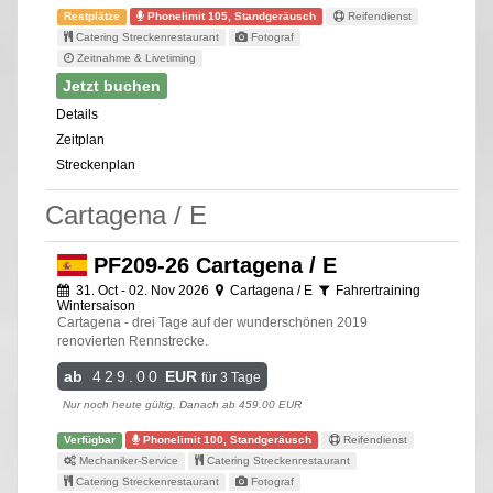
Restplätze
Phonelimit 105, Standgeräusch
Reifendienst
Catering Streckenrestaurant
Fotograf
Zeitnahme & Livetiming
Jetzt buchen
Details
Zeitplan
Streckenplan
Cartagena / E
PF209-26 Cartagena / E
31. Oct - 02. Nov 2026
Cartagena / E
Fahrertraining
Wintersaison
Cartagena - drei Tage auf der wunderschönen 2019
renovierten Rennstrecke.
ab
429.00
EUR
für 3 Tage
Nur noch heute gültig, Danach ab 459.00 EUR
Verfügbar
Phonelimit 100, Standgeräusch
Reifendienst
Mechaniker-Service
Catering Streckenrestaurant
Catering Streckenrestaurant
Fotograf