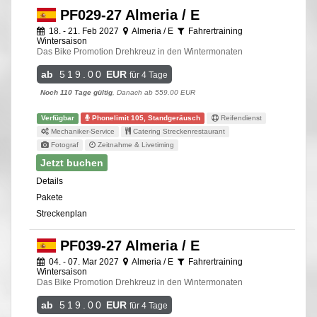
PF029-27 Almeria / E
18. - 21. Feb 2027
Almeria / E
Fahrertraining
Wintersaison
Das Bike Promotion Drehkreuz in den Wintermonaten
ab
519.00
EUR
für 4 Tage
Noch 110 Tage gültig
, Danach ab 559.00 EUR
Verfügbar
Phonelimit 105, Standgeräusch
Reifendienst
Mechaniker-Service
Catering Streckenrestaurant
Fotograf
Zeitnahme & Livetiming
Jetzt buchen
Details
Pakete
Streckenplan
PF039-27 Almeria / E
04. - 07. Mar 2027
Almeria / E
Fahrertraining
Wintersaison
Das Bike Promotion Drehkreuz in den Wintermonaten
ab
519.00
EUR
für 4 Tage