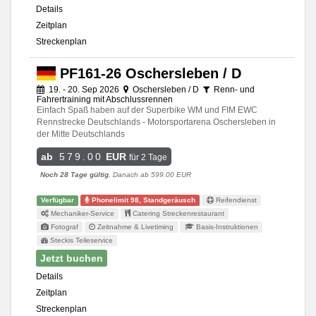
Details
Zeitplan
Streckenplan
PF161-26 Oschersleben / D
19. - 20. Sep 2026
Oschersleben / D
Renn- und
Fahrertraining mit Abschlussrennen
Einfach Spaß haben auf der Superbike WM und FIM EWC
Rennstrecke Deutschlands - Motorsportarena Oschersleben in
der Mitte Deutschlands
ab
579.00
EUR
für 2 Tage
Noch 28 Tage gültig
, Danach ab 599.00 EUR
Verfügbar
Phonelimit 98, Standgeräusch
Reifendienst
Mechaniker-Service
Catering Streckenrestaurant
Fotograf
Zeitnahme & Livetiming
Basis-Instruktionen
Steckis Teileservice
Jetzt buchen
Details
Zeitplan
Streckenplan