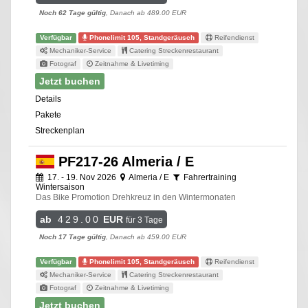
Noch 62 Tage gültig
, Danach ab 489.00 EUR
Verfügbar
Phonelimit 105, Standgeräusch
Reifendienst
Mechaniker-Service
Catering Streckenrestaurant
Fotograf
Zeitnahme & Livetiming
Jetzt buchen
Details
Pakete
Streckenplan
PF217-26 Almeria / E
17. - 19. Nov 2026
Almeria / E
Fahrertraining
Wintersaison
Das Bike Promotion Drehkreuz in den Wintermonaten
ab
429.00
EUR
für 3 Tage
Noch 17 Tage gültig
, Danach ab 459.00 EUR
Verfügbar
Phonelimit 105, Standgeräusch
Reifendienst
Mechaniker-Service
Catering Streckenrestaurant
Fotograf
Zeitnahme & Livetiming
Jetzt buchen