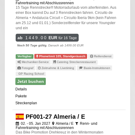
Fahrertraining mit Abschlussrennen
15 Tage Rennstrecke!!! Motorradurlaub vom allerfeinsten. Aus
einer Box kannst Du auf 3 Rennstrecken fahren. Circuito de
Almeria + Andalucia Circuit = Circuito Iberia 9km (kein Fahren
am 25.12 und 01.01.) Sonderzeitfenster für unsere Youngster
und ein
ab
1449.00
EUR
für 16 Tage
Noch 50 Tage gültig
, Danach ab 1499.00 EUR
Verfügbar
Phonelimit 105, Standgeräusch
Reifendienst
Mechaniker-Service
Catering Streckenrestaurant
Fotograf
Zeitnahme & Livetiming
Basis-Instruktionen
GP Racing School
Jetzt buchen
Details
Pakete
Streckenplan
PF001-27 Almeria / E
02. - 05. Jan 2027
Almeria / E
Renn- und
Fahrertraining mit Abschlussrennen
Das Bike Promotion Drehkreuz in den Wintermonaten