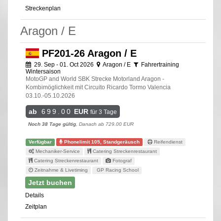
Streckenplan
Aragon / E
PF201-26 Aragon / E
29. Sep - 01. Oct 2026
Aragon / E
Fahrertraining
Wintersaison
MotoGP and World SBK Strecke Motorland Aragon -
Kombimöglichkeit mit Circuito Ricardo Tormo Valencia
03.10.-05.10.2026
ab
699.00
EUR
für 3 Tage
Noch 38 Tage gültig
, Danach ab 729.00 EUR
Verfügbar
Phonelimit 105, Standgeräusch
Reifendienst
Mechaniker-Service
Catering Streckenrestaurant
Catering Streckenrestaurant
Fotograf
Zeitnahme & Livetiming
GP Racing School
Jetzt buchen
Details
Zeitplan