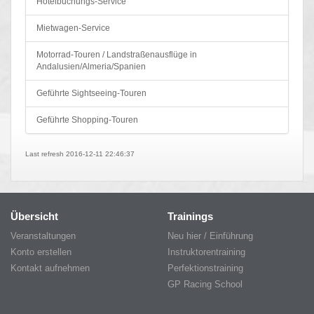
Hotelbuchungs-Service
Mietwagen-Service
Motorrad-Touren / Landstraßenausflüge in
Andalusien/Almeria/Spanien
Geführte Sightseeing-Touren
Geführte Shopping-Touren
Last refresh 2016-12-11 22:46:37
Übersicht
Trainings
Veranstaltungen
Neu hier / Einführung
Konto erstellen
Instruktorentraining
Kontakt aufnehmen
Perfektionstraining
GP Racing School