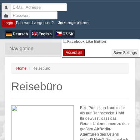
Non-essential Cookie Settings
Password vergessen?
Jetzt registrieren
Login
Google Analytics
Deutsch
English
CZ/SK
Facebook Like Button
Accept all
Save Settings
Home
Reisebüro
Reisebüro
Bike Promotion kann mehr
als nur Rennstrecke. Habt
Ihr gewusst, dass das
Geraer Unternehmen zu den
größten
AirBerlin-
Agenturen
des Ostens
gehört? Nein? Dann einfach