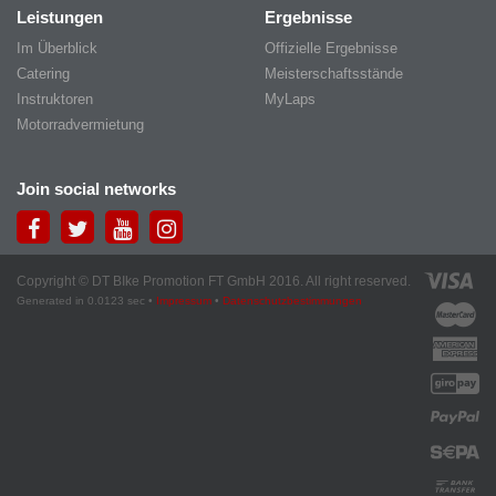
Leistungen
Ergebnisse
Im Überblick
Offizielle Ergebnisse
Catering
Meisterschaftsstände
Instruktoren
MyLaps
Motorradvermietung
Join social networks
Copyright © DT BIke Promotion FT GmbH 2016. All right reserved.
Generated in 0.0123 sec •
Impressum
•
Datenschutzbestimmungen