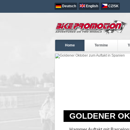
Deutsch
English
CZ/SK
Home
Termine
T
GOLDENER OKT
Hammer Auftakt mit Barcelona