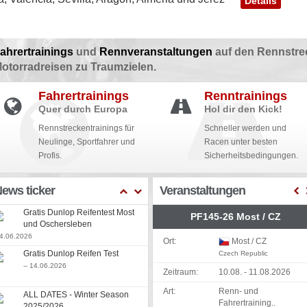
Details
ahrertrainings
und
Rennveranstaltungen
auf den Rennstre
otorradreisen zu Traumzielen.
Fahrertrainings
Renntrainings
Quer durch Europa
Hol dir den Kick!
Rennstreckentrainings für
Schneller werden und
Neulinge, Sportfahrer und
Racen unter besten
Profis.
Sicherheitsbedingungen.
ews ticker
Veranstaltungen
Gratis Dunlop Reifentest Most
PF145-26 Most / CZ
und Oschersleben
24.06.2026
Ort:
Most / CZ
Gratis Dunlop Reifen Test
Czech Republic
-- 14.06.2026
Zeitraum:
10.08. - 11.08.2026
Art:
Renn- und
ALL DATES - Winter Season
Fahrertraining..
2025/2026