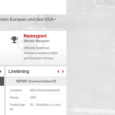
cken Europas und den USA •
Rennsport
Werde Meister!
Offizielle Motorrad-
Strassenmeisterschaften
auf höchstem Niveau.
Livetiming
IBPM5 Oschersleben/D
Location:
MSA Oschersleben/D
Group:
GEC
Fastest lap
81 - Godzilla
(1:29.892)
by: