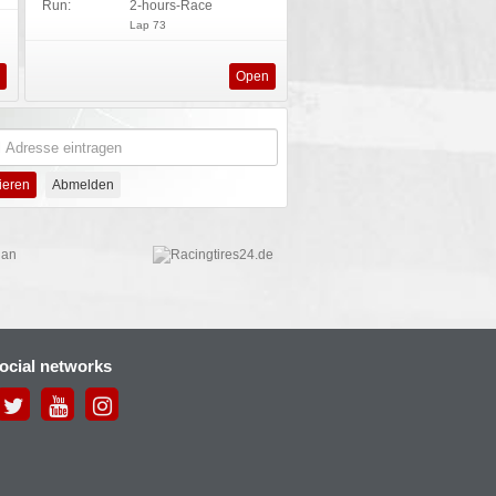
Run:
2-hours-Race
Lap 73
s
Open
social networks