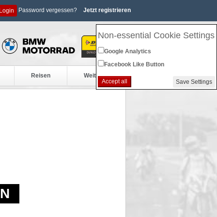
Password vergessen?
Jetzt registrieren
Login
Non-essential Cookie Settings
Google Analytics
Facebook Like Button
Reisen
Weiteres
Accept all
Save Settings
EN