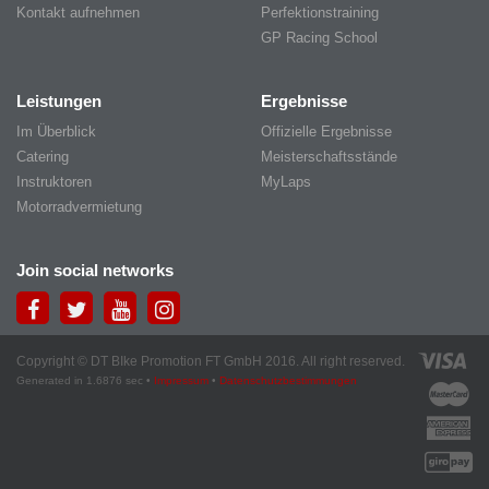
Kontakt aufnehmen
Perfektionstraining
GP Racing School
Leistungen
Ergebnisse
Im Überblick
Offizielle Ergebnisse
Catering
Meisterschaftsstände
Instruktoren
MyLaps
Motorradvermietung
Join social networks
Copyright © DT BIke Promotion FT GmbH 2016. All right reserved.
Generated in 1.6876 sec •
Impressum
•
Datenschutzbestimmungen