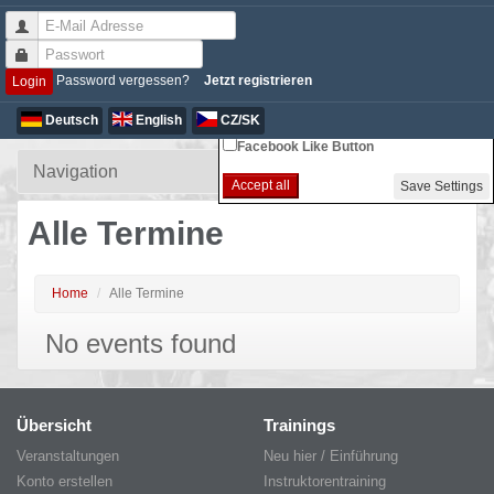
Non-essential Cookie Settings
Password vergessen?
Jetzt registrieren
Login
Google Analytics
Deutsch
English
CZ/SK
Facebook Like Button
Accept all
Save Settings
Alle Termine
Home
Alle Termine
No events found
Übersicht
Trainings
Veranstaltungen
Neu hier / Einführung
Konto erstellen
Instruktorentraining