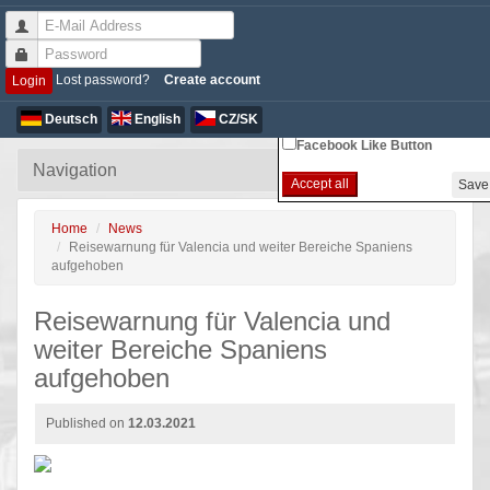
Non-essential Cookie S
Lost password?
Create account
Login
Google Analytics
Deutsch
English
CZ/SK
Facebook Like Button
Accept all
Save 
Home
News
Reisewarnung für Valencia und weiter Bereiche Spaniens
aufgehoben
Reisewarnung für Valencia und
weiter Bereiche Spaniens
aufgehoben
Published on
12.03.2021