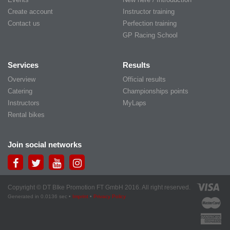
Create account
Instructor training
Contact us
Perfection training
GP Racing School
Services
Results
Overview
Official results
Catering
Championships points
Instructors
MyLaps
Rental bikes
Join social networks
Copyright © DT BIke Promotion FT GmbH 2016. All right reserved.
Generated in 0.0136 sec •
Imprint
•
Privacy Policy